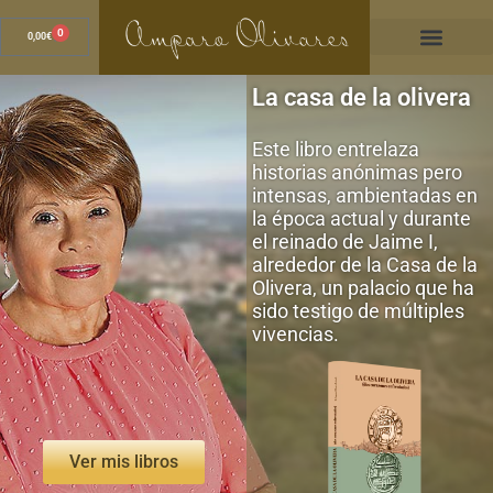
Ir
al
0
Cart
0,00
€
contenido
La casa de la olivera
Este libro entrelaza
historias anónimas pero
intensas, ambientadas en
la época actual y durante
el reinado de Jaime I,
alrededor de la Casa de la
Olivera, un palacio que ha
sido testigo de múltiples
vivencias.
Ver mis libros