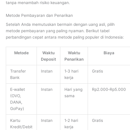
tanpa menambah risiko keuangan.
Metode Pembayaran dan Penarikan
Setelah Anda memutuskan bermain dengan uang asli, pilih
metode pembayaran yang paling nyaman. Berikut tabel
perbandingan cepat antara metode paling populer di Indonesia:
Metode
Waktu
Waktu
Biaya
Deposit
Penarikan
Transfer
Instan
1‑3 hari
Gratis
Bank
kerja
E‑wallet
Instan
Hari yang
Rp2.000‑Rp5.000
(OVO,
sama
DANA,
GoPay)
Kartu
Instan
1‑2 hari
Gratis
Kredit/Debit
kerja