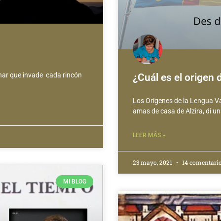
ar que invade cada rincón
¿Cuál es el origen 
Los Orígenes de la Lengua V
amas de casa de Alzira, di un
LEER MÁS »
23 mayo, 2021
14 comentari
MI BLOG