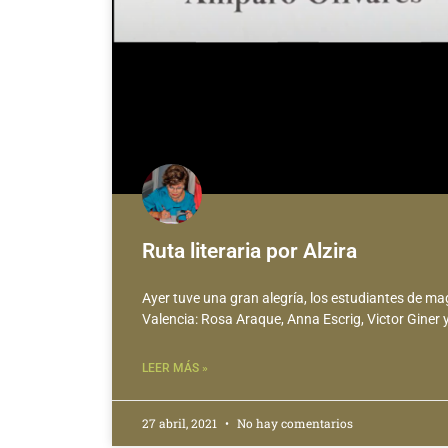
Ruta literaria por Alzira
Ayer tuve una gran alegría, los estudiantes de mag
Valencia: Rosa Araque, Anna Escrig, Victor Giner
LEER MÁS »
27 abril, 2021
No hay comentarios