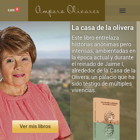
Ir
al
0
Cart
0,00
€
contenido
La casa de la olivera
Este libro entrelaza
historias anónimas pero
intensas, ambientadas en
la época actual y durante
el reinado de Jaime I,
alrededor de la Casa de la
Olivera, un palacio que ha
sido testigo de múltiples
vivencias.
Ver mis libros