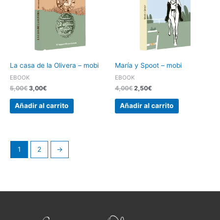
La casa de la Olivera – mobi
María y Spoot – mobi
EBOOK
EBOOK
5,00
€
3,00
€
4,00
€
2,50
€
Añadir al carrito
Añadir al carrito
1
2
→