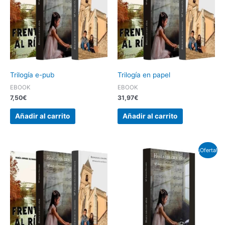
Trilogía e-pub
Trilogía en papel
EBOOK
EBOOK
7,50
€
31,97
€
Añadir al carrito
Añadir al carrito
Rango
¡Oferta!
de
precios:
desde
2,50€
hasta
11,97€