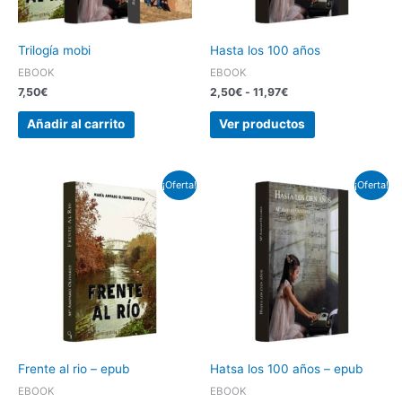
Trilogía mobi
Hasta los 100 años
EBOOK
EBOOK
7,50
€
2,50
€
-
11,97
€
Añadir al carrito
Ver productos
El
El
El
El
¡Oferta!
¡Oferta!
precio
precio
precio
precio
original
actual
original
actual
era:
es:
era:
es:
11,97€.
2,50€.
11,97€.
2,50€.
Frente al rio – epub
Hatsa los 100 años – epub
EBOOK
EBOOK