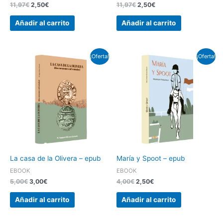
11,97
€
2,50
€
11,97
€
2,50
€
Añadir al carrito
Añadir al carrito
El
El
El
El
¡Oferta!
¡Oferta!
precio
precio
precio
precio
original
actual
original
actual
era:
es:
era:
es:
5,00€.
3,00€.
4,00€.
2,50€.
La casa de la Olivera – epub
María y Spoot – epub
EBOOK
EBOOK
5,00
€
3,00
€
4,00
€
2,50
€
Añadir al carrito
Añadir al carrito