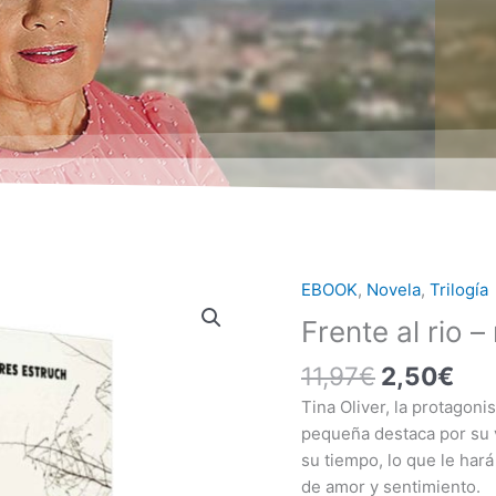
El
El
EBOOK
,
Novela
,
Trilogía
Frente
precio
pre
al
Frente al rio –
original
act
rio
era:
es:
11,97
€
2,50
€
-
11,97€.
2,5
mobi
Tina Oliver, la protagoni
cantidad
pequeña destaca por su va
su tiempo, lo que le hará
de amor y sentimiento.