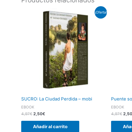
El
El
El
¡Oferta!
precio
precio
prec
original
actual
orig
era:
es:
era:
4,97€.
2,50€.
4,97
SUCRO: La Ciudad Perdida – mobi
Puente so
EBOOK
EBOOK
4,97
€
2,50
€
4,97
€
2,5
Añadir al carrito
Añad