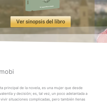
Ver sinopsis del libro
cio
 mobi
ual
0€.
sta principal de la novela, es una mujer que desde
lentía y decisión; es, tal vez, un poco adelantada a
 vivir situaciones complicadas, pero también llenas