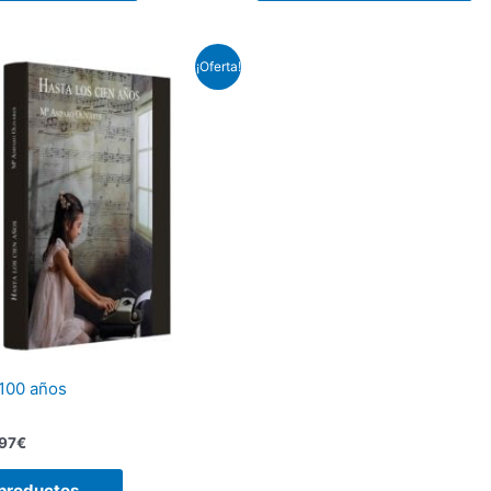
Rango
¡Oferta!
de
precios:
desde
2,50€
hasta
11,97€
 100 años
,97
€
 productos