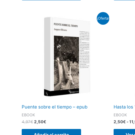
El
El
¡Oferta!
precio
precio
original
actual
era:
es:
4,97€.
2,50€.
Puente sobre el tiempo – epub
Hasta los
EBOOK
EBOOK
4,97
€
2,50
€
2,50
€
-
11
Añadir al carrito
Ver