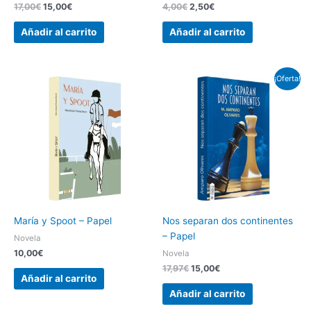
17,00
€
15,00
€
4,00
€
2,50
€
Añadir al carrito
Añadir al carrito
El
El
¡Oferta!
precio
precio
original
actual
era:
es:
17,97€.
15,00€.
María y Spoot – Papel
Nos separan dos continentes
– Papel
Novela
10,00
€
Novela
17,97
€
15,00
€
Añadir al carrito
Añadir al carrito