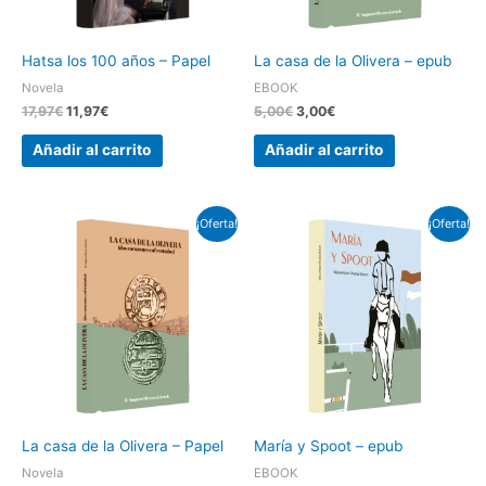
Hatsa los 100 años – Papel
La casa de la Olivera – epub
Novela
EBOOK
17,97
€
11,97
€
5,00
€
3,00
€
Añadir al carrito
Añadir al carrito
El
El
El
El
¡Oferta!
¡Oferta!
precio
precio
precio
precio
original
actual
original
actual
era:
es:
era:
es:
17,00€.
15,00€.
4,00€.
2,50€.
La casa de la Olivera – Papel
María y Spoot – epub
Novela
EBOOK