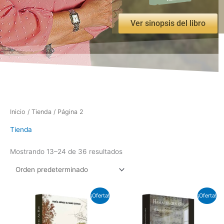
Ver sinopsis del libro
Inicio
/
Tienda
/ Página 2
Tienda
Mostrando 13–24 de 36 resultados
El
El
El
El
¡Oferta!
¡Oferta!
precio
precio
precio
precio
original
actual
original
actual
era:
es:
era:
es: