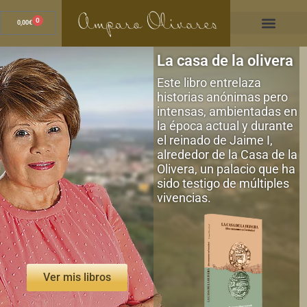
Ir
al
0
Cart
0,00
€
contenido
La casa de la olivera
Este libro entrelaza
historias anónimas pero
intensas, ambientadas en
la época actual y durante
el reinado de Jaime I,
alrededor de la Casa de la
Olivera, un palacio que ha
sido testigo de múltiples
vivencias.
Ver mis libros