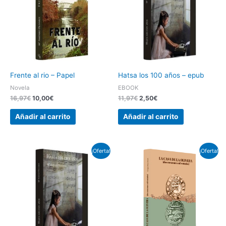
16,97€.
10,00€.
11,97€.
2,50€.
Frente al rio – Papel
Hatsa los 100 años – epub
Novela
EBOOK
16,97
€
10,00
€
11,97
€
2,50
€
Añadir al carrito
Añadir al carrito
El
El
El
El
¡Oferta!
¡Oferta!
precio
precio
precio
precio
original
actual
original
actual
era:
es:
era:
es:
17,97€.
11,97€.
5,00€.
3,00€.