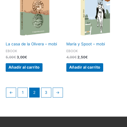
5,00€.
3,00€.
4,00€.
2,50€.
La casa de la Olivera – mobi
María y Spoot – mobi
EBOOK
EBOOK
5,00
€
3,00
€
4,00
€
2,50
€
Añadir al carrito
Añadir al carrito
←
1
2
3
→